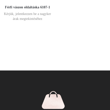
Férfi vászon oldaltáska 6107-1
Kérjük, jelentkezzen be a nagyker
árak megtekintéséhez