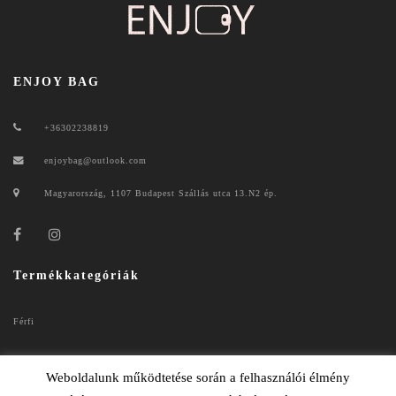
ENJOY BAG
+36302238819
enjoybag@outlook.com
Magyarország, 1107 Budapest Szállás utca 13.N2 ép.
Termékkategóriák
Férfi
Női
Weboldalunk működtetése során a felhasználói élmény