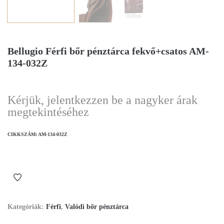
Bellugio Férfi bőr pénztárca fekvő+csatos AM-
134-032Z
Kérjük, jelentkezzen be a nagyker árak
megtekintéséhez
CIKKSZÁM:
AM-134-032Z
Kategóriák:
Férfi
,
Valódi bőr pénztárca