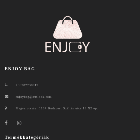
ENJOY BAG
+36302238819
enjoybag@outlook.com
Magyarország, 1107 Budapest Szállás utca 13.N2 ép.
Termékkategóriák