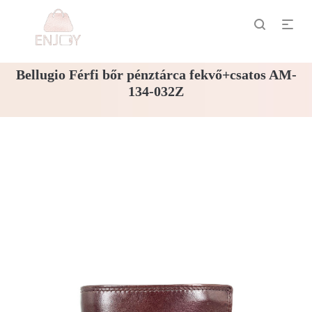
Bellugio Férfi bőr pénztárca fekvő+csatos AM-
134-032Z