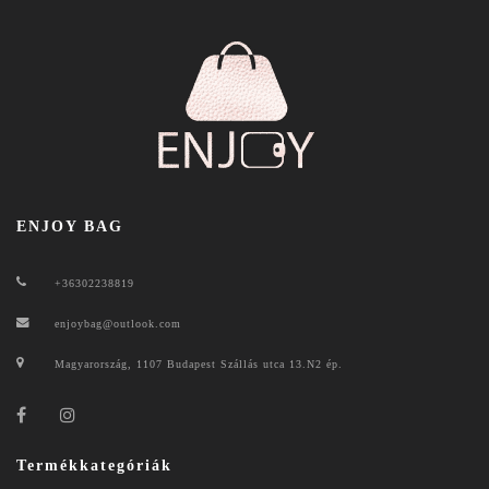
ENJOY BAG
+36302238819
enjoybag@outlook.com
Magyarország, 1107 Budapest Szállás utca 13.N2 ép.
Termékkategóriák