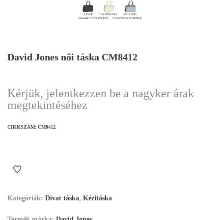
David Jones női táska CM8412
Kérjük, jelentkezzen be a nagyker árak
megtekintéséhez
CIKKSZÁM:
CM8412
Kategóriák:
Divat táska
,
Kézitáska
Termék márka:
David Jones