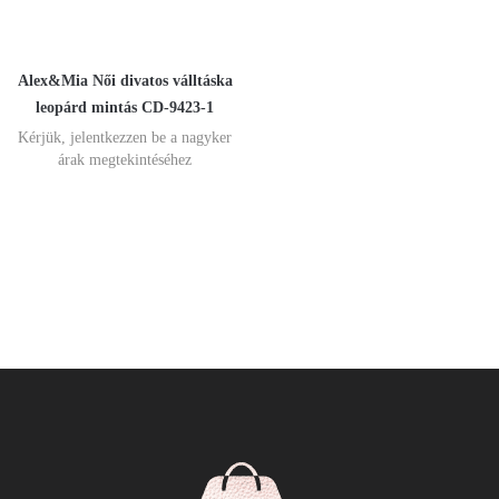
Alex&Mia Női divatos válltáska
leopárd mintás CD-9423-1
Kérjük, jelentkezzen be a nagyker
árak megtekintéséhez