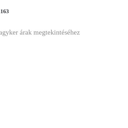
6163
nagyker árak megtekintéséhez