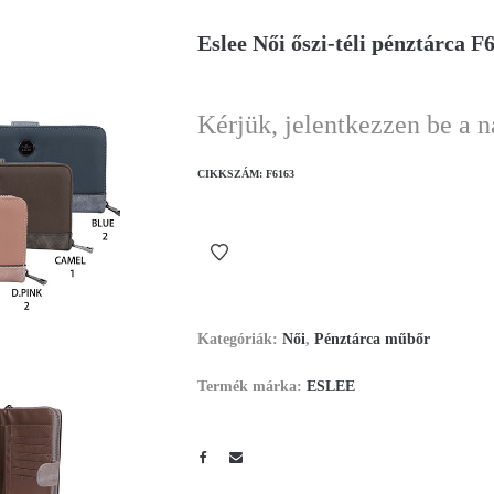
Eslee Női őszi-téli pénztárca F
Kérjük, jelentkezzen be a 
CIKKSZÁM:
F6163
Kategóriák:
Női
,
Pénztárca műbőr
Termék márka:
ESLEE