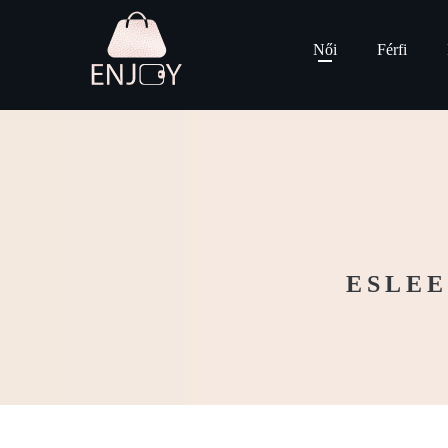
Női
Férfi
ESLEE