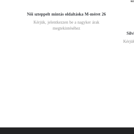
Női szteppelt mintás oldaltáska M-méret 26
Kérjük, jelentkezzen be a nagyker árak
megtekintéséhez
Sil
Kérjük