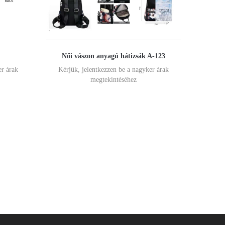
Női vászon anyagú hátizsák A-123
er árak
Kérjük, jelentkezzen be a nagyker árak
megtekintéséhez