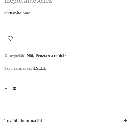
megtekintéséhez
CIKKSZÁM:
F6206
Kategóriák:
Női
,
Pénztárca műbőr
Termék márka:
ESLEE
További információk