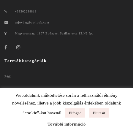
+36302238819
enjoybag@outlook.com
Magyarország, 1107 Budapest Szállás utca 13.N2 ép.
Termékkategóriák
Férfi
Női
Weboldalunk működtetése során a felhasználói élmény
növeléséhez, illetve a jobb kiszolgálás érdekében oldalunk
“cookie”-kat használ.
Elfogad
Elutasít
ENJOYBAG 2020
További információ
ADATKEZELÉSI TÁJÉKOZTATÓ