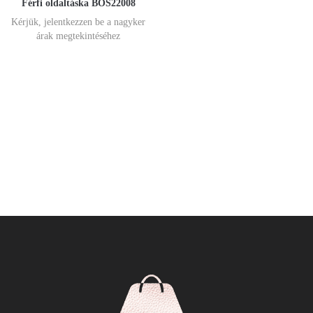
Férfi oldaltáska BOS22008
Kérjük, jelentkezzen be a nagyker
árak megtekintéséhez