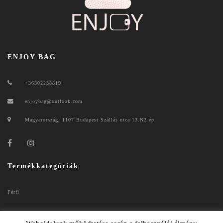
ENJOY BAG
+36302238819
enjoybag@outlook.com
Magyarország, 1107 Budapest Szállás utca 13.N2 ép.
Termékkategóriák
Férfi
Női