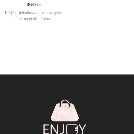
BG0923
Kérjük, jelentkezzen be a nagyker
árak megtekintéséhez