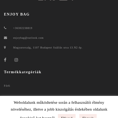
ENJOY BAG
+36302238819
enjoybag@outlook.com
Magyarország, 1107 Budapest Szállás utca 13.N2 ép.
Termékkategóriák
Férfi
Női
Weboldalunk működtetése során a felhasználói élmény
növeléséhez, illetve a jobb kiszolgálás érdekében oldalunk