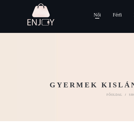
Női
Férfi
GYERMEK KISLÁN
FŐOLDAL
/
SH