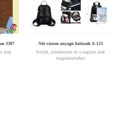
ban 3307
Női vászon anyagú hátizsák A-123
er árak
Kérjük, jelentkezzen be a nagyker árak
megtekintéséhez