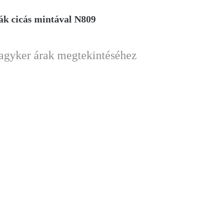
ák cicás mintával N809
nagyker árak megtekintéséhez