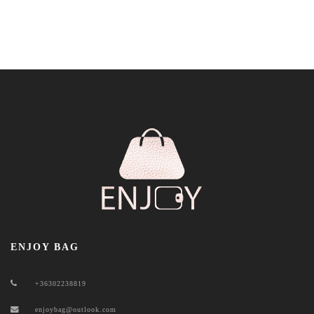
ENJOY BAG
+36302238819
enjoybag@outlook.com