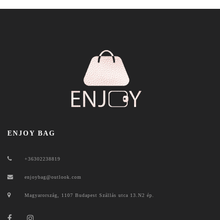
ENJOY BAG
+36302238819
enjoybag@outlook.com
Magyarország, 1107 Budapest Szállás utca 13.N2 ép.