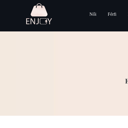
Női
Férfi