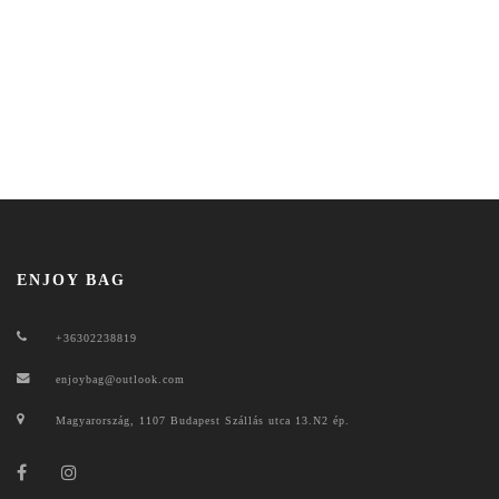
ENJOY BAG
+36302238819
enjoybag@outlook.com
Magyarország, 1107 Budapest Szállás utca 13.N2 ép.