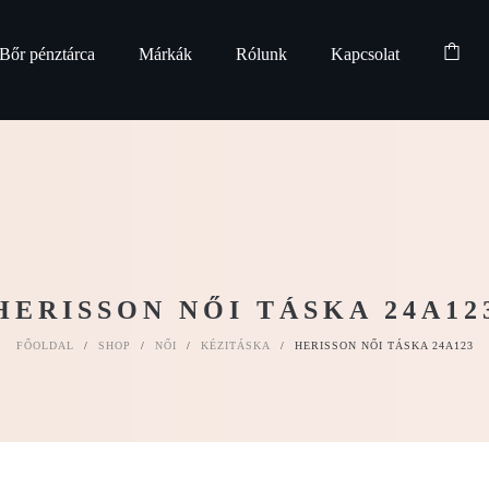
Bőr pénztárca
Márkák
Rólunk
Kapcsolat
HERISSON NŐI TÁSKA 24A12
FŐOLDAL
/
SHOP
/
NŐI
/
KÉZITÁSKA
/
HERISSON NŐI TÁSKA 24A123