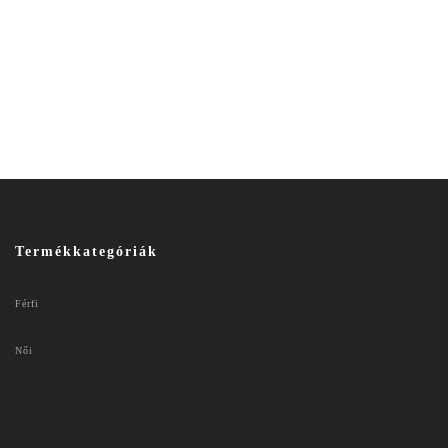
Termékkategóriák
Férfi
Női