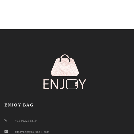
ENJOY BAG
+36302238819
enjoybag@outlook.com