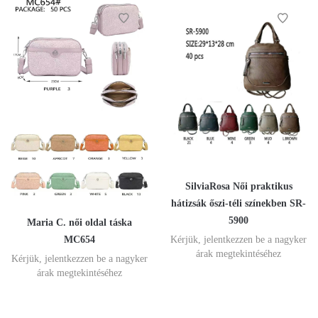
SilviaRosa Női praktikus
hátizsák őszi-téli színekben SR-
5900
Maria C. női oldal táska
MC654
Kérjük, jelentkezzen be a nagyker
árak megtekintéséhez
Kérjük, jelentkezzen be a nagyker
árak megtekintéséhez