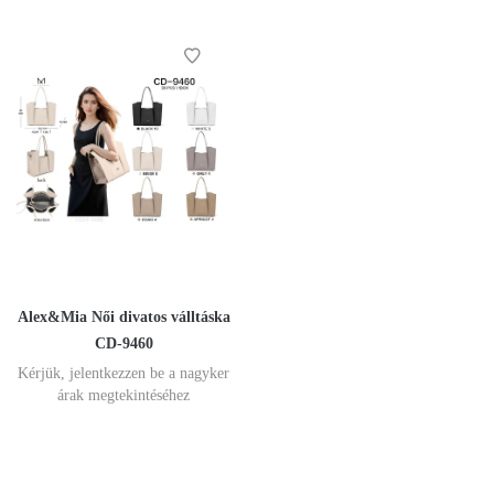
Alex&Mia Női divatos válltáska
CD-9460
Kérjük, jelentkezzen be a nagyker
árak megtekintéséhez