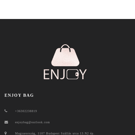
ENJOY BAG
+36302238819
enjoybag@outlook.com
Magyarország, 1107 Budapest Szállás utca 13.N2 ép.