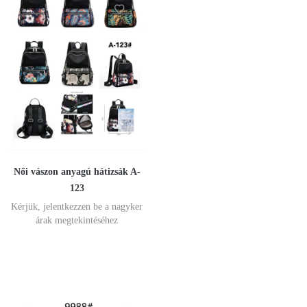
Női vászon anyagú hátizsák A-
123
Kérjük, jelentkezzen be a nagyker
árak megtekintéséhez