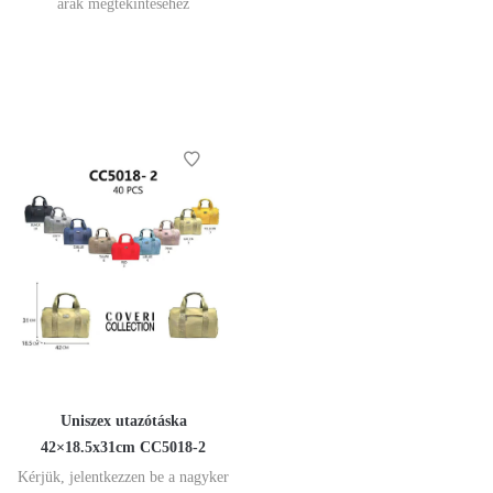
árak megtekintéséhez
Uniszex utazótáska
42×18.5x31cm CC5018-2
Kérjük, jelentkezzen be a nagyker