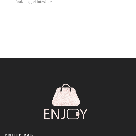
árak megtekintéséhez
ENJOY BAG