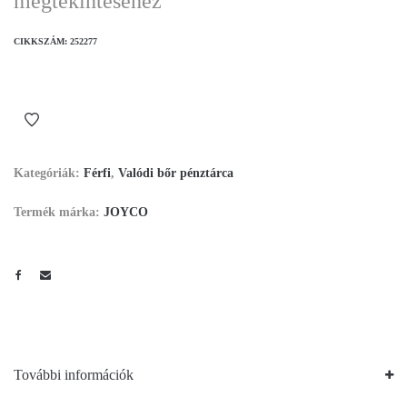
megtekintéséhez
CIKKSZÁM:
252277
Kategóriák:
Férfi
,
Valódi bőr pénztárca
Termék márka:
JOYCO
További információk