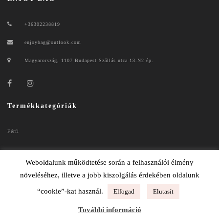
+36302238819
enjoybag@outlook.com
Magyarország, 1107 Budapest Szállás utca 13.N2 ép.
Termékkategóriák
Férfi
Női
Weboldalunk működtetése során a felhasználói élmény
növeléséhez, illetve a jobb kiszolgálás érdekében oldalunk
“cookie”-kat használ.
Elfogad
Elutasít
ENJOYBAG 2020
További információ
ADATKEZELÉSI TÁJÉKOZTATÓ