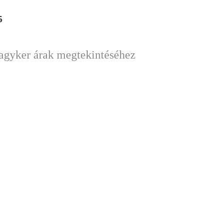
5
nagyker árak megtekintéséhez