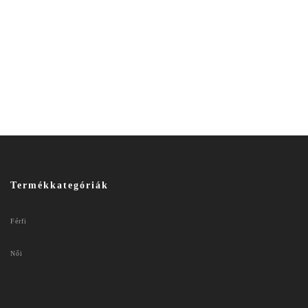
Termékkategóriák
Férfi
Női