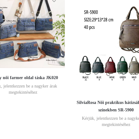
y női farmer oldal táska JK020
, jelentkezzen be a nagyker árak
megtekintéséhez
SilviaRosa Női praktikus hátizsák
színekben SR-5900
Kérjük, jelentkezzen be a nagyk
megtekintéséhez