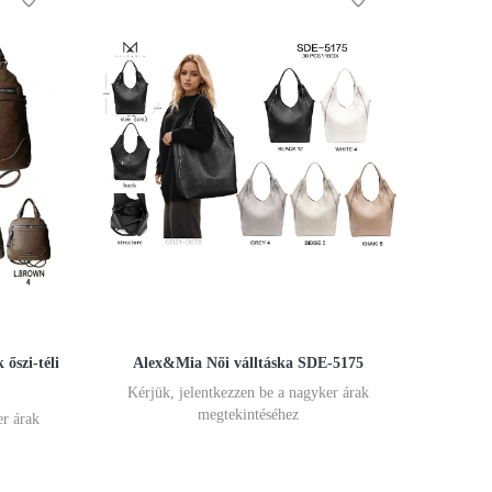
 őszi-téli
Alex&Mia Női válltáska SDE-5175
Kérjük, jelentkezzen be a nagyker árak
megtekintéséhez
er árak