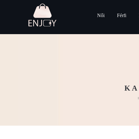
Női
Férfi
KA