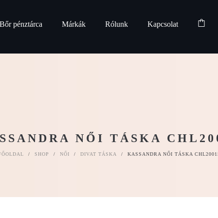
Bőr pénztárca
Márkák
Rólunk
Kapcsolat
SSANDRA NŐI TÁSKA CHL20
FŐOLDAL
/
SHOP
/
NŐI
/
DIVAT TÁSKA
/
KASSANDRA NŐI TÁSKA CHL2001