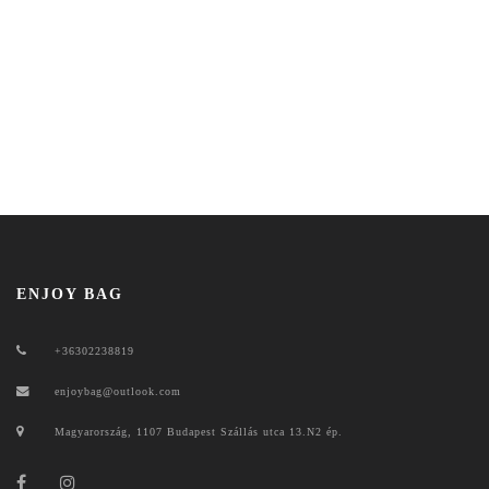
ENJOY BAG
+36302238819
enjoybag@outlook.com
Magyarország, 1107 Budapest Szállás utca 13.N2 ép.