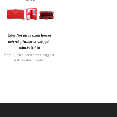
Eslee Női piros színű hosszú
méretű pénztárca szteppelt
mintás R-610
Kérjük, jelentkezzen be a nagyker
árak megtekintéséhez