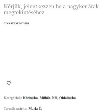
Kérjük, jelentkezzen be a nagyker árak
megtekintéséhez
CIKKSZÁM:
MC344-1
Kategóriák:
Kézitáska
,
Műbőr
,
Női
,
Oldaltáska
Termék márka:
Maria C.