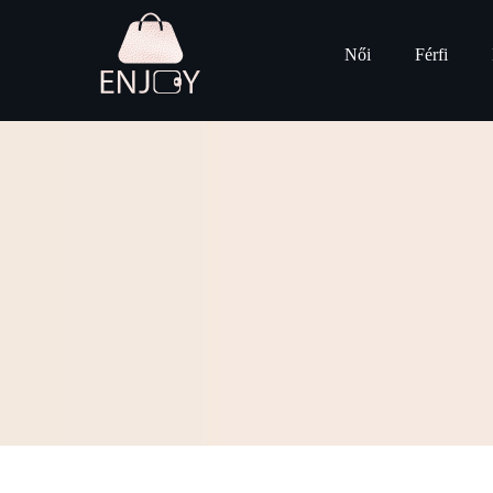
Női
Férfi