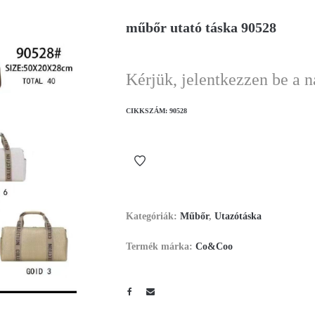
műbőr utató táska 90528
Kérjük, jelentkezzen be a 
CIKKSZÁM:
90528
Kategóriák:
Műbőr
,
Utazótáska
Termék márka:
Co&Coo