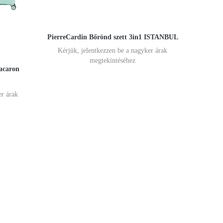
PierreCardin Bőrönd szett 3in1 ISTANBUL
Kérjük, jelentkezzen be a nagyker árak
megtekintéséhez
acaron
er árak