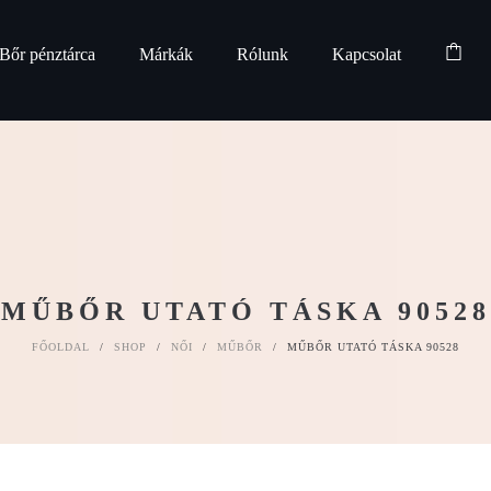
Bőr pénztárca
Márkák
Rólunk
Kapcsolat
MŰBŐR UTATÓ TÁSKA 90528
FŐOLDAL
/
SHOP
/
NŐI
/
MŰBŐR
/
MŰBŐR UTATÓ TÁSKA 90528