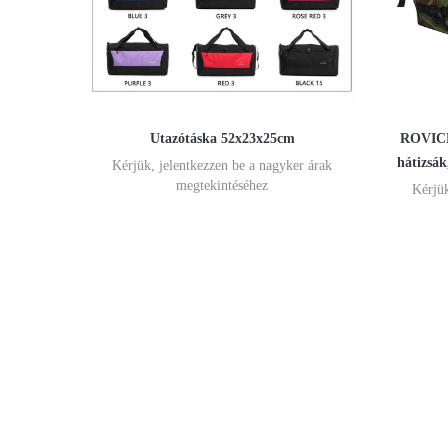
Utazótáska 52x23x25cm
ROVICK
hátizsá
Kérjük, jelentkezzen be a nagyker árak
megtekintéséhez
Kérjük