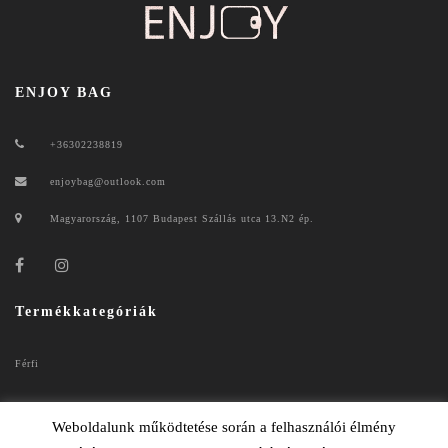
ENJOY BAG
+36302238819
enjoybag@outlook.com
Magyarország, 1107 Budapest Szállás utca 13.N2 ép.
Termékkategóriák
Férfi
Női
Weboldalunk működtetése során a felhasználói élmény