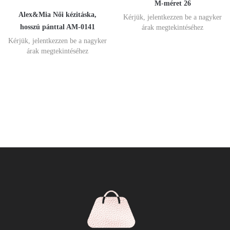
M-méret 26
Alex&Mia Női kézitáska,
Kérjük, jelentkezzen be a nagyker
hosszú pánttal AM-0141
árak megtekintéséhez
Kérjük, jelentkezzen be a nagyker
árak megtekintéséhez