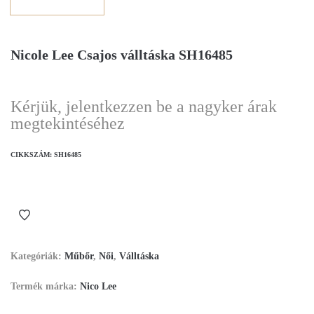
Nicole Lee Csajos válltáska SH16485
Kérjük, jelentkezzen be a nagyker árak
megtekintéséhez
CIKKSZÁM:
SH16485
Kategóriák:
Műbőr
,
Női
,
Válltáska
Termék márka:
Nico Lee