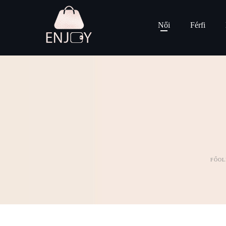
Női
Férfi
FŐOL