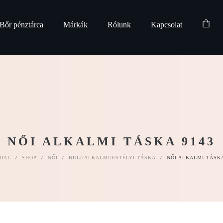
Bőr pénztárca
Márkák
Rólunk
Kapcsolat
NŐI ALKALMI TÁSKA 9143
DAL
/
SHOP
/
NŐI
/
BULI/ALKALMI/ESTÉLYI TÁSKA
/
NŐI ALKALMI TÁSKA