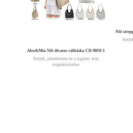
Női sztep
Kérjük
Alex&Mia Női divatos válltáska CD-9059-1
Kérjük, jelentkezzen be a nagyker árak
megtekintéséhez