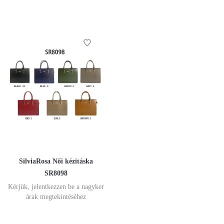
SilviaRosa Női kézitáska
SR8098
Kérjük, jelentkezzen be a nagyker
árak megtekintéséhez