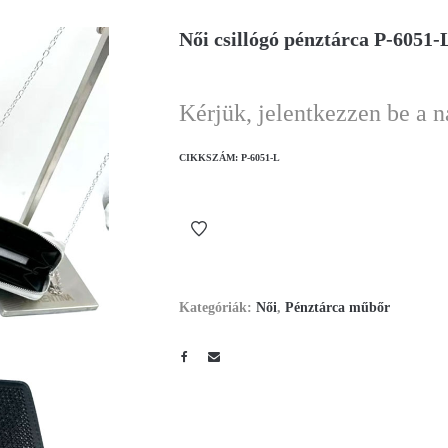
Női csillógó pénztárca P-6051-
Kérjük, jelentkezzen be a 
CIKKSZÁM:
P-6051-L
Kategóriák:
Női
,
Pénztárca műbőr