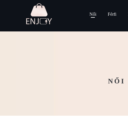
Női
Férfi
NŐI