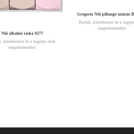
Gregorio Női pillangó mintás 
Kérjük, jelentkezzen be a nagyk
megtekintéséhez
Női alkalmi táska 9277
, jelentkezzen be a nagyker árak
megtekintéséhez