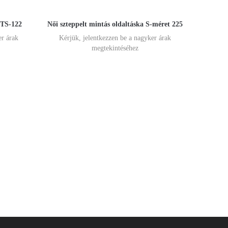
BTS-122
Női szteppelt mintás oldaltáska S-méret 225
er árak
Kérjük, jelentkezzen be a nagyker árak
megtekintéséhez