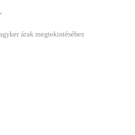
L
nagyker árak megtekintéséhez