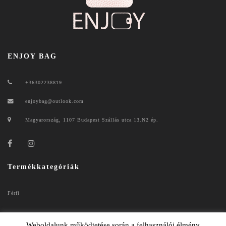
ENJOY BAG
+36302238819
enjoybag@outlook.com
Magyarország, 1107 Budapest Szállás utca 13.N2 ép.
Termékkategóriák
Férfi
Női
Weboldalunk működtetése során a felhasználói élmény