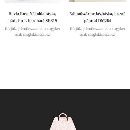
Silvia Rosa Női oldaltáska,
Női műszőrme kézitáska, hosszú
hátiként is hordható SR319
pánttal DM264
Kérjük, jelentkezzen be a nagyker
Kérjük, jelentkezzen be a nagyker
árak megtekintéséhez
árak megtekintéséhez