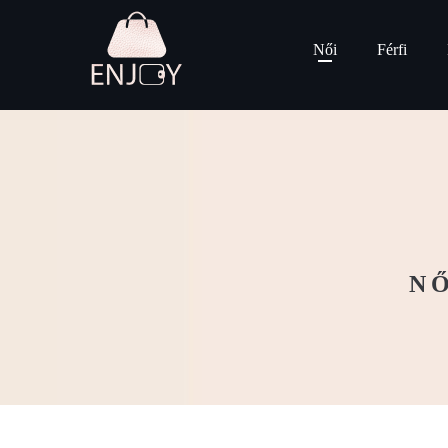
Női
Férfi
NŐ