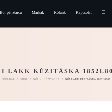
Bőr pénztárca
Márkák
Rólunk
Kapcsolat
I LAKK KÉZITÁSKA 1852L8
FŐOLDAL
/
SHOP
/
NŐI
/
KÉZITÁSKA
/
NŐI LAKK KÉZITÁSKA 1852L8086