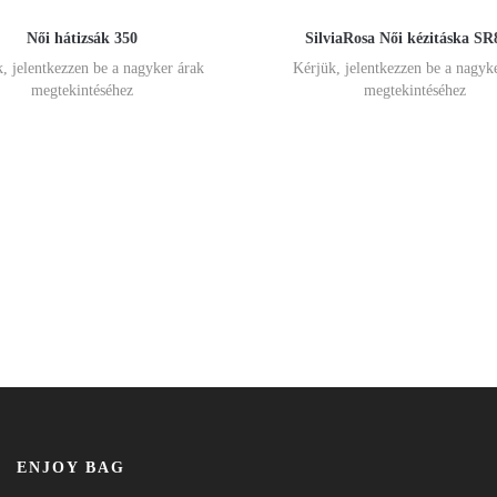
Női hátizsák 350
SilviaRosa Női kézitáska SR
, jelentkezzen be a nagyker árak
Kérjük, jelentkezzen be a nagyk
megtekintéséhez
megtekintéséhez
ENJOY BAG