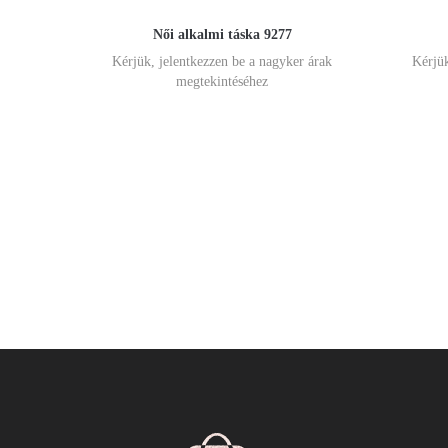
Női alkalmi táska 9277
Kérjük, jelentkezzen be a nagyker árak
Kérjük
megtekintéséhez