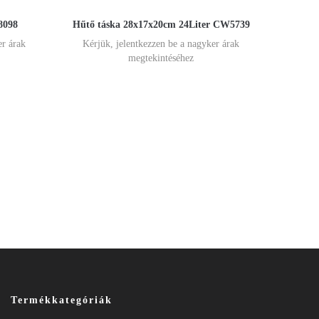
8098
Hűtő táska 28x17x20cm 24Liter CW5739
er árak
Kérjük, jelentkezzen be a nagyker árak
megtekintéséhez
Termékkategóriák