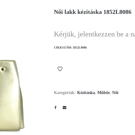
Női lakk kézitáska 1852L8086
Kérjük, jelentkezzen be a 
CIKKSZÁM:
1852L8086
Kategóriák:
Kézitáska
,
Műbőr
,
Női