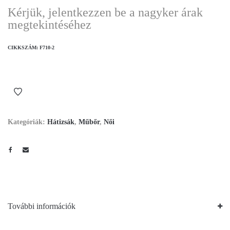
Kérjük, jelentkezzen be a nagyker árak
megtekintéséhez
CIKKSZÁM:
F710-2
Kategóriák:
Hátizsák
,
Műbőr
,
Női
További információk