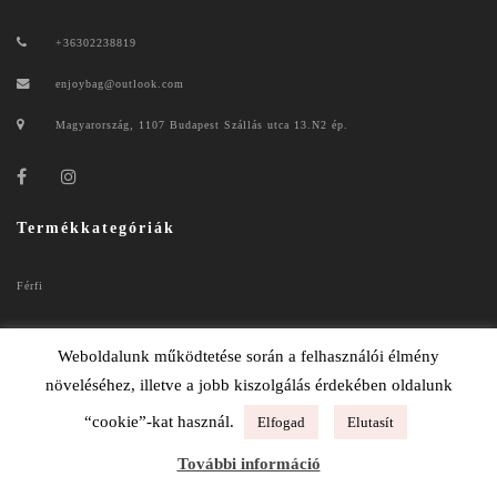
+36302238819
enjoybag@outlook.com
Magyarország, 1107 Budapest Szállás utca 13.N2 ép.
Termékkategóriák
Férfi
Női
Weboldalunk működtetése során a felhasználói élmény
növeléséhez, illetve a jobb kiszolgálás érdekében oldalunk
“cookie”-kat használ.
Elfogad
Elutasít
ENJOYBAG 2020
További információ
ADATKEZELÉSI TÁJÉKOZTATÓ