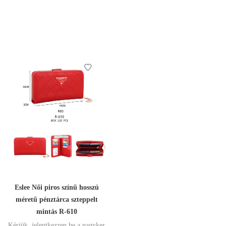
Eslee Női piros színű hosszú
méretű pénztárca szteppelt
mintás R-610
Kérjük, jelentkezzen be a nagyker