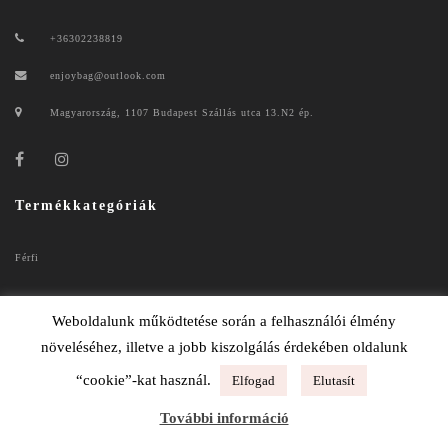
+36302238819
enjoybag@outlook.com
Magyarország, 1107 Budapest Szállás utca 13.N2 ép.
Termékkategóriák
Férfi
Női
Weboldalunk működtetése során a felhasználói élmény
növeléséhez, illetve a jobb kiszolgálás érdekében oldalunk
“cookie”-kat használ.
Elfogad
Elutasít
ENJOYBAG 2020
További információ
ADATKEZELÉSI TÁJÉKOZTATÓ