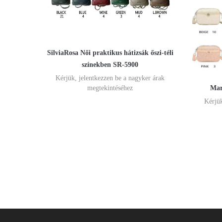
SilviaRosa Női praktikus hátizsák őszi-téli
színekben SR-5900
Kérjük, jelentkezzen be a nagyker árak
Mar
megtekintéséhez
Kérjük