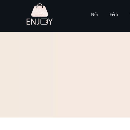
Női
Férfi