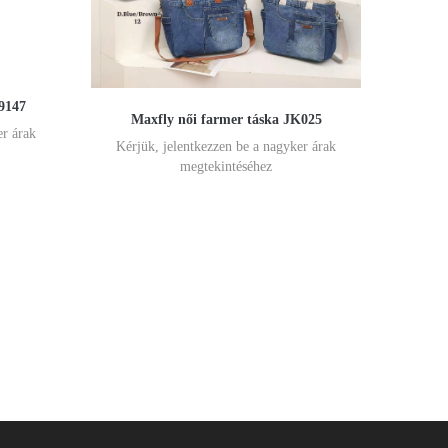
9147
Maxfly női farmer táska JK025
er árak
Kérjük, jelentkezzen be a nagyker árak
megtekintéséhez