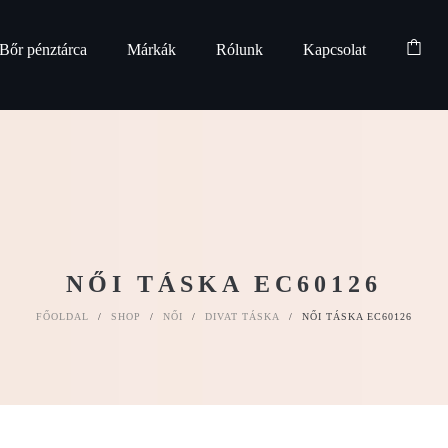
Bőr pénztárca
Márkák
Rólunk
Kapcsolat
NŐI TÁSKA EC60126
FŐOLDAL
/
SHOP
/
NŐI
/
DIVAT TÁSKA
/
NŐI TÁSKA EC60126