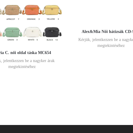
Alex&Mia Női hátizsák CD-
Kérjük, jelentkezzen be a nagyk
megtekintéséhez
ia C. női oldal táska MC654
, jelentkezzen be a nagyker árak
megtekintéséhez