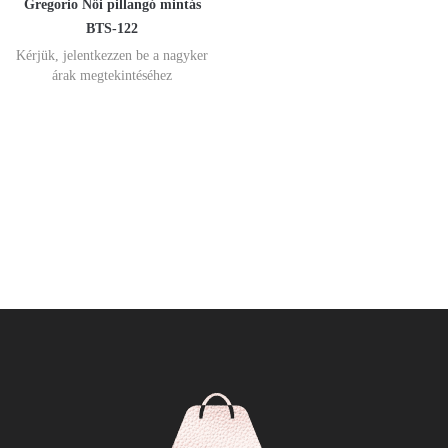
Gregorio Női pillangó mintás
BTS-122
Kérjük, jelentkezzen be a nagyker
árak megtekintéséhez