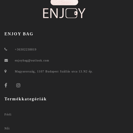
ENJOY BAG
+36302238819
enjoybag@outlook.com
Magyarország, 1107 Budapest Szállás utca 13.N2 ép.
Termékkategóriák
Férfi
Női