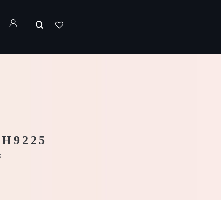
H9225
5