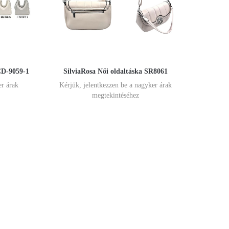
CD-9059-1
SilviaRosa Női oldaltáska SR8061
er árak
Kérjük, jelentkezzen be a nagyker árak
megtekintéséhez