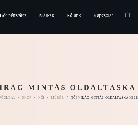
Bőr pénztárca
Márkák
Rólunk
Kapcsolat
VIRÁG MINTÁS OLDALTÁSKA 
FŐOLDAL
/
SHOP
/
NŐI
/
MŰBŐR
/
NŐI VIRÁG MINTÁS OLDALTÁSKA H922