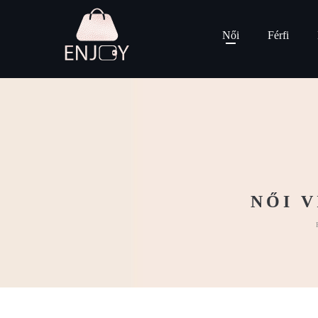
Női
Férfi
NŐI 