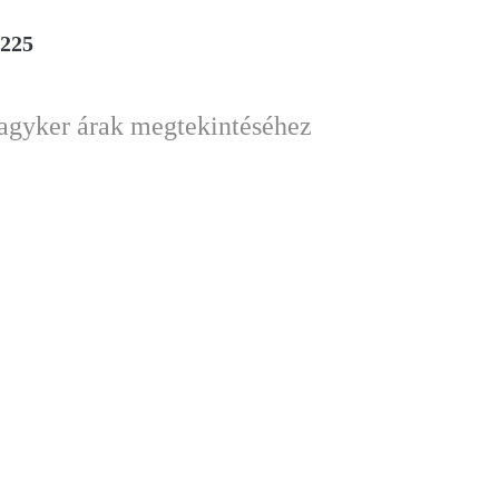
9225
nagyker árak megtekintéséhez