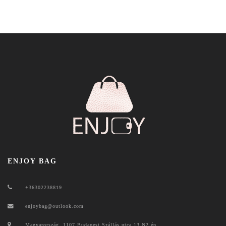
ENJOY BAG
+36302238819
enjoybag@outlook.com
Magyarország, 1107 Budapest Szállás utca 13.N2 ép.