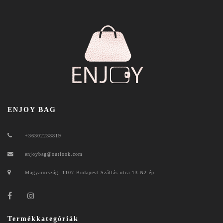
ENJOY BAG
+36302238819
enjoybag@outlook.com
Magyarország, 1107 Budapest Szállás utca 13.N2 ép.
Termékkategóriák