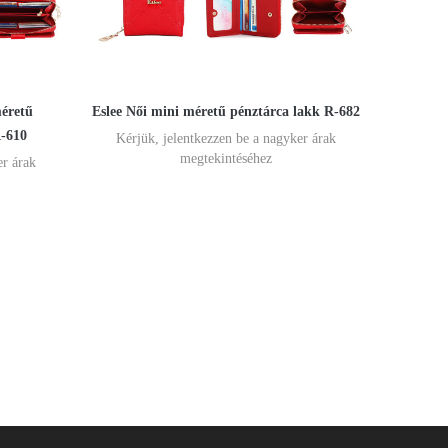
méretű
Eslee Női mini méretű pénztárca lakk R-682
R-610
Kérjük, jelentkezzen be a nagyker árak
megtekintéséhez
er árak