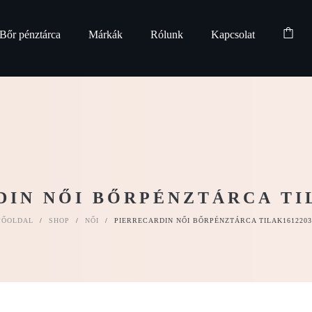
Bőr pénztárca
Márkák
Rólunk
Kapcsolat
DIN NŐI BŐRPÉNZTÁRCA TIL
FŐOLDAL
/
SHOP
/
NŐI
/
PIERRECARDIN NŐI BŐRPÉNZTÁRCA TILAK1612203