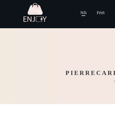
Női
Férfi
PIERRECAR