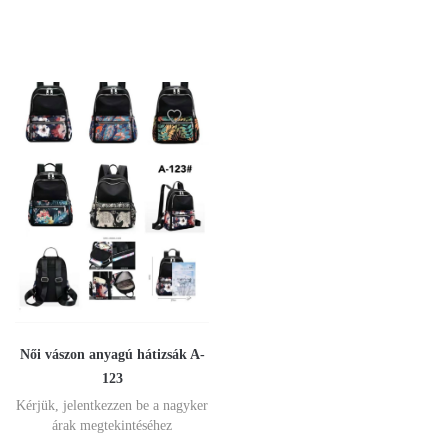
Női vászon anyagú hátizsák A-
123
Kérjük, jelentkezzen be a nagyker
árak megtekintéséhez