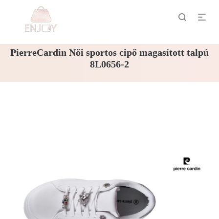
PierreCardin Női sportos cipő magasított talpú
8L0656-2