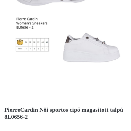
PierreCardin Női sportos cipő magasított talpú
8L0656-2