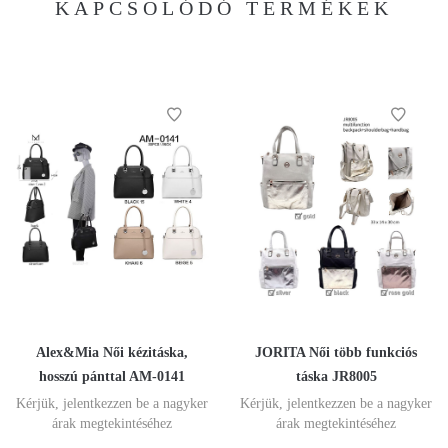
KAPCSOLÓDÓ TERMÉKEK
Alex&Mia Női kézitáska,
JORITA Női több funkciós
hosszú pánttal AM-0141
táska JR8005
Kérjük, jelentkezzen be a nagyker
Kérjük, jelentkezzen be a nagyker
árak megtekintéséhez
árak megtekintéséhez