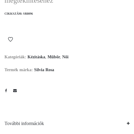
megtekintéséhez
CIKKSZÁM:
SR8096
Kategóriák:
Kézitáska
,
Műbőr
,
Női
Termék márka:
Silvia Rosa
További információk