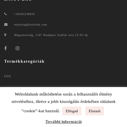
+36302238819
enjoybag@outlook.com
Magyarország, 1107 Budapest Szállás utca 13.N2 ép.
Termékkategóriák
Férfi
Női
Weboldalunk működtetése során a felhasználói élmény
növeléséhez, illetve a jobb kiszolgálás érdekében oldalunk
“cookie”-kat használ.
Elfogad
Elutasít
ENJOYBAG 2020
További információ
ADATKEZELÉSI TÁJÉKOZTATÓ