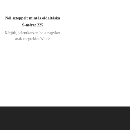
Női szteppelt mintás oldaltáska
S-méret 225
Kérjük, jelentkezzen be a nagyker
árak megtekintéséhez