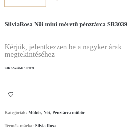
SilviaRosa Női mini méretű pénztárca SR3039
Kérjük, jelentkezzen be a nagyker árak
megtekintéséhez
CIKKSZÁM:
SR3039
Kategóriák:
Műbőr
,
Női
,
Pénztárca műbőr
Termék márka:
Silvia Rosa