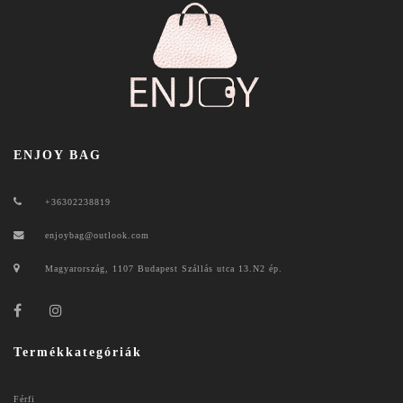
ENJOY BAG
+36302238819
enjoybag@outlook.com
Magyarország, 1107 Budapest Szállás utca 13.N2 ép.
Termékkategóriák
Férfi