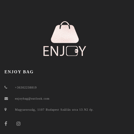
ENJOY BAG
+36302238819
enjoybag@outlook.com
Magyarország, 1107 Budapest Szállás utca 13.N2 ép.