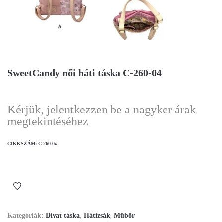
SweetCandy női háti táska C-260-04
Kérjük, jelentkezzen be a nagyker árak
megtekintéséhez
CIKKSZÁM:
C-260-04
Kategóriák:
Divat táska
,
Hátizsák
,
Műbőr