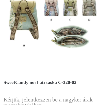
SweetCandy női háti táska C-320-02
Kérjük, jelentkezzen be a nagyker árak