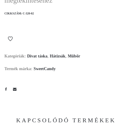
megtekintéséhez
CIKKSZÁM:
C-320-02
Kategóriák:
Divat táska
,
Hátizsák
,
Műbőr
Termék márka:
SweetCandy
KAPCSOLÓDÓ TERMÉKEK