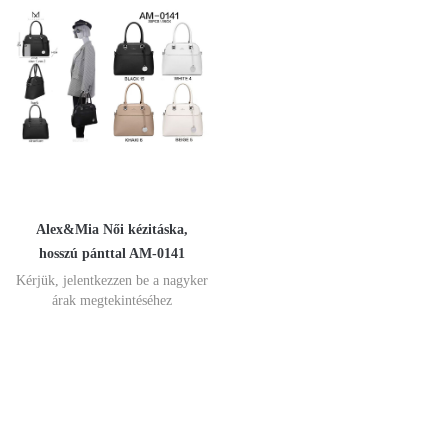
Alex&Mia Női kézitáska,
hosszú pánttal AM-0141
Kérjük, jelentkezzen be a nagyker
árak megtekintéséhez