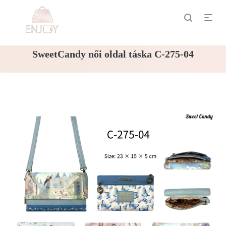
SweetCandy női oldal táska C-275-04