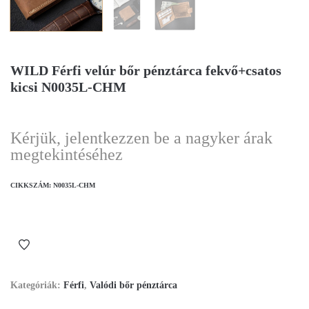
WILD Férfi velúr bőr pénztárca fekvő+csatos
kicsi N0035L-CHM
Kérjük, jelentkezzen be a nagyker árak
megtekintéséhez
CIKKSZÁM:
N0035L-CHM
Kategóriák:
Férfi
,
Valódi bőr pénztárca