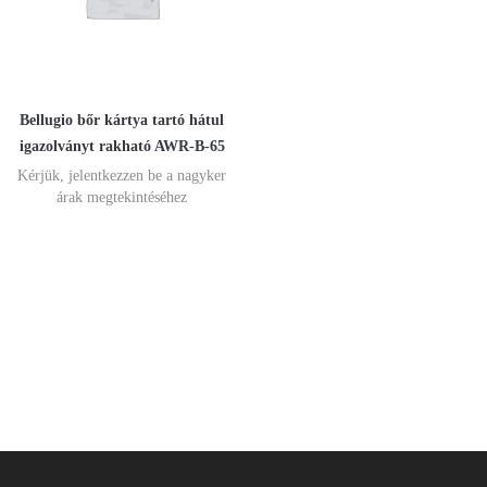
Bellugio bőr kártya tartó hátul
igazolványt rakható AWR-B-65
Kérjük, jelentkezzen be a nagyker
árak megtekintéséhez