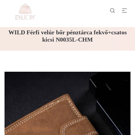
WILD Férfi velúr bőr pénztárca fekvő+csatos
kicsi N0035L-CHM