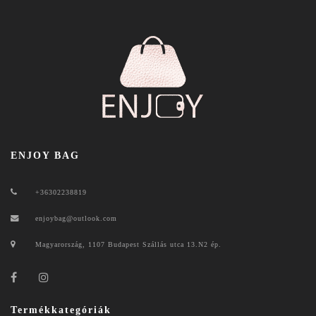
ENJOY BAG
+36302238819
enjoybag@outlook.com
Magyarország, 1107 Budapest Szállás utca 13.N2 ép.
Termékkategóriák