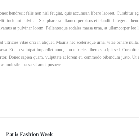
nec hendrerit felis non nisl feugiat, quis accumsan libero laoreet. Curabitur eget
lit tincidunt pulvinar. Sed pharetra ullamcorper risus et blandit. Integer at hendre
ivamus at pulvinar lorem. Pellentesque sodales massa urna, at ullamcorper leo l
ed ultricies vitae orci in aliquet. Mauris nec scelerisque urna, vitae ornare nul
assa. Etiam volutpat imperdiet nunc, non ultricies libero suscipit sed. Curabitur
ortor. Donec sapien quam, vulputate at lorem et, commodo bibendum justo. Ut au
ras molestie massa sit amet posuere
Paris Fashion Week