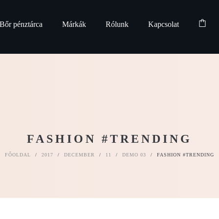
Bőr pénztárca
Márkák
Rólunk
Kapcsolat
FASHION #TRENDING
FŐOLDAL
/
2017
/
DECEMBER
/
11
/
DEMO 03
/
FASHION #TRENDING