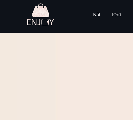
Női
Férfi