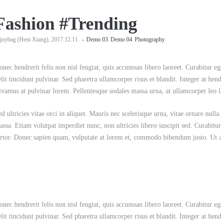
Fashion #Trending
joybag (Heni Xiang)
2017.12.11.
Demo 03
Demo 04
Photography
nec hendrerit felis non nisl feugiat, quis accumsan libero laoreet. Curabitur eget
lit tincidunt pulvinar. Sed pharetra ullamcorper risus et blandit. Integer at hendre
ivamus at pulvinar lorem. Pellentesque sodales massa urna, at ullamcorper leo l
ed ultricies vitae orci in aliquet. Mauris nec scelerisque urna, vitae ornare nul
assa. Etiam volutpat imperdiet nunc, non ultricies libero suscipit sed. Curabitur
ortor. Donec sapien quam, vulputate at lorem et, commodo bibendum justo. Ut au
nec hendrerit felis non nisl feugiat, quis accumsan libero laoreet. Curabitur eget
lit tincidunt pulvinar. Sed pharetra ullamcorper risus et blandit. Integer at hendre