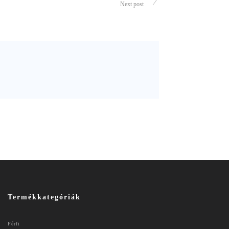
Next post
Termékkategóriák
Férfi