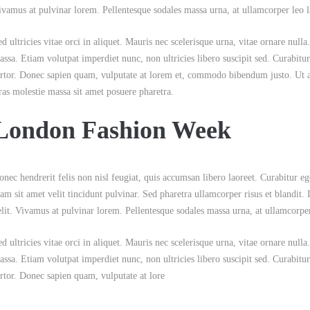
ivamus at pulvinar lorem. Pellentesque sodales massa urna, at ullamcorper leo l
ed ultricies vitae orci in aliquet. Mauris nec scelerisque urna, vitae ornare nul
assa. Etiam volutpat imperdiet nunc, non ultricies libero suscipit sed. Curabitur
ortor. Donec sapien quam, vulputate at lorem et, commodo bibendum justo. Ut au
ras molestie massa sit amet posuere pharetra.
London Fashion Week
nec hendrerit felis non nisl feugiat, quis accumsan libero laoreet. Curabitur eget
am sit amet velit tincidunt pulvinar. Sed pharetra ullamcorper risus et blandit. In
elit. Vivamus at pulvinar lorem. Pellentesque sodales massa urna, at ullamcorper
ed ultricies vitae orci in aliquet. Mauris nec scelerisque urna, vitae ornare nul
assa. Etiam volutpat imperdiet nunc, non ultricies libero suscipit sed. Curabitur
ortor. Donec sapien quam, vulputate at lore