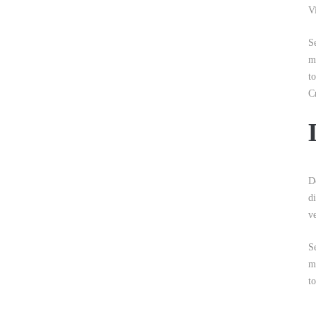
V
S
m
t
C
Do
di
v
S
m
t