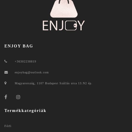
ENJOY BAG
+36302238819
enjoybag@outlook.com
Magyarország, 1107 Budapest Szállás utca 13.N2 ép.
Termékkategóriák
Férfi