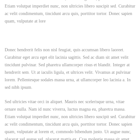
Etiam volutpat imperdiet nunc, non ultricies libero suscipit sed. Curabitur
ac velit condimentum, tincidunt arcu quis, porttitor tortor. Donec sapien
quam, vulputate at lore
Donec hendrerit felis non nisl feugiat, quis accumsan libero laoreet.
Curabitur eget arcu eget elit lacinia sagittis. Sed ac diam sit amet velit
tincidunt pulvinar. Sed pharetra ullamcorper risus et blandit. Integer at
hendrerit sem. Ut at iaculis ligula, et ultrices velit. Vivamus at pulvinar
lorem. Pellentesque sodales massa urna, at ullamcorper leo lacinia a. In
sed nibh ipsum.
Sed ultricies vitae orci in aliquet. Mauris nec scelerisque urna, vitae
ornare nulla. Nam id nunc viverra, luctus magna eu, pharetra massa.
Etiam volutpat imperdiet nunc, non ultricies libero suscipit sed. Curabitur
ac velit condimentum, tincidunt arcu quis, porttitor tortor. Donec sapien
quam, vulputate at lorem et, commodo bibendum justo. Ut augue nunc,
placerat vel augue vel, placerat mattis ex. Cras molestie massa sit amet