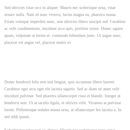
Sed ultricies vitae orci in aliquet. Mauris nec scelerisque urna, vitae
ornare nulla. Nam id nunc viverra, luctus magna eu, pharetra massa.
Etiam volutpat imperdiet nunc, non ultricies libero suscipit sed. Curabitur
ac velit condimentum, tincidunt arcu quis, porttitor tortor. Donec sapien
quam, vulputate at lorem et, commodo bibendum justo. Ut augue nunc,
placerat vel augue vel, placerat mattis ex
Donec hendrerit felis non nisl feugiat, quis accumsan libero laoreet.
Curabitur eget arcu eget elit lacinia sagittis. Sed ac diam sit amet velit
tincidunt pulvinar. Sed pharetra ullamcorper risus et blandit. Integer at
hendrerit sem. Ut at iaculis ligula, et ultrices velit. Vivamus at pulvinar
lorem. Pellentesque sodales massa urna, at ullamcorper leo lacinia a. In
sed nibh ipsum.