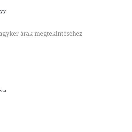
477
nagyker árak megtekintéséhez
áska