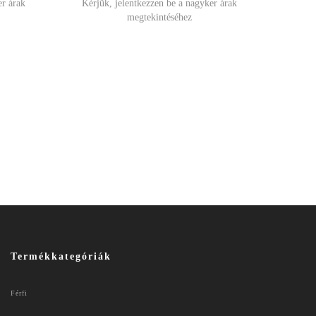
er árak
Kérjük, jelentkezzen be a nagyker árak
megtekintéséhez
Termékkategóriák
Férfi