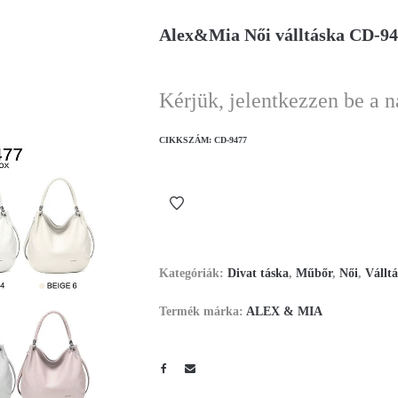
Alex&Mia Női válltáska CD-9
Kérjük, jelentkezzen be a 
CIKKSZÁM:
CD-9477
Kategóriák:
Divat táska
,
Műbőr
,
Női
,
Vállt
Termék márka:
ALEX & MIA