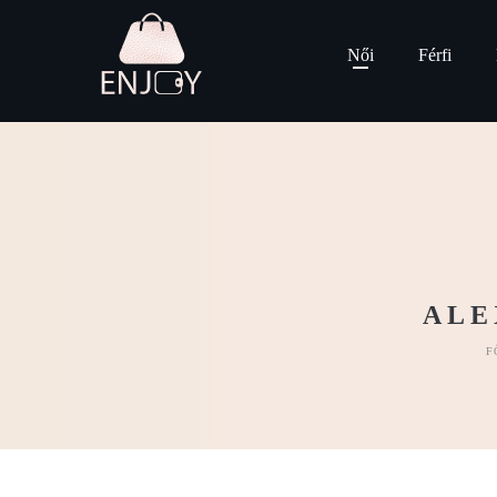
Női
Férfi
ALE
F