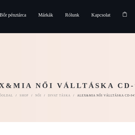
Bőr pénztárca
Márkák
Rólunk
Kapcsolat
X&MIA NŐI VÁLLTÁSKA CD-
ŐOLDAL
/
SHOP
/
NŐI
/
DIVAT TÁSKA
/
ALEX&MIA NŐI VÁLLTÁSKA CD-94