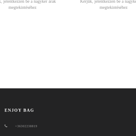
, jelentkezzen be a nagyker árak
Kérjük, jelentkezzen be a nagyk
megtekintéséhez
megtekintéséhez
ENJOY BAG
+36302238819