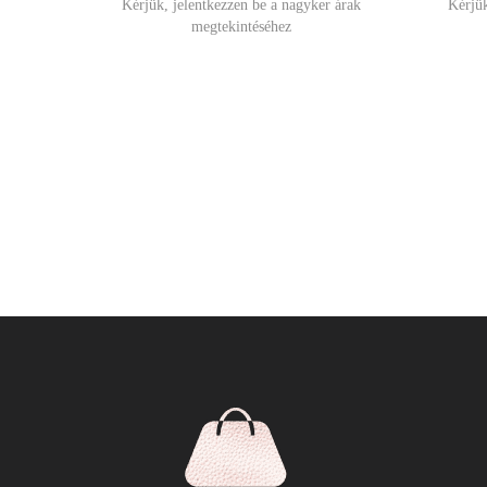
Kérjük, jelentkezzen be a nagyker árak
Kérjük
megtekintéséhez