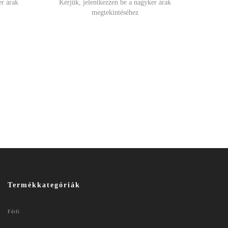
er árak
Kérjük, jelentkezzen be a nagyker árak
megtekintéséhez
Termékkategóriák
Férfi