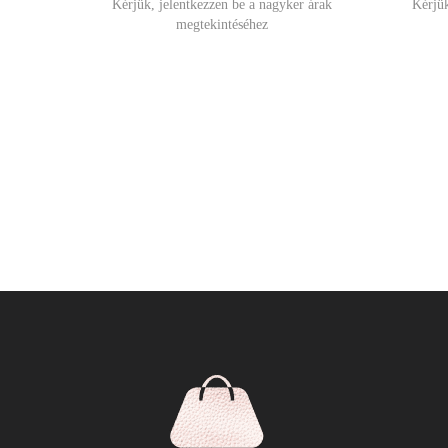
Kérjük, jelentkezzen be a nagyker árak
Kérjük
megtekintéséhez