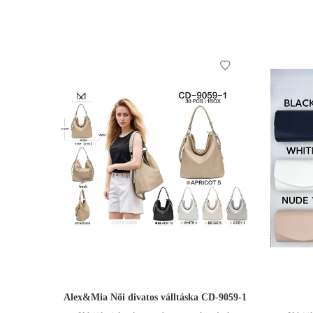
Alex&Mia Női divatos válltáska CD-9059-1