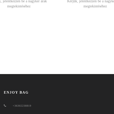
, jelentkezzen be a nagyker árak
Kérjük, jelentkezzen be a nagyk
megtekintéséhez
megtekintéséhez
ENJOY BAG
+36302238819