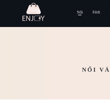
Női
Férfi
NŐI V