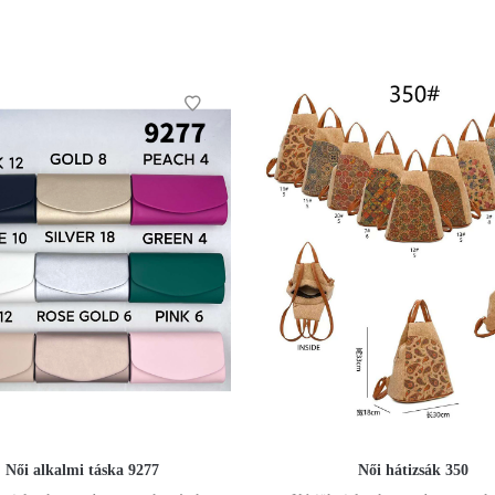
Női alkalmi táska 9277
Női hátizsák 350