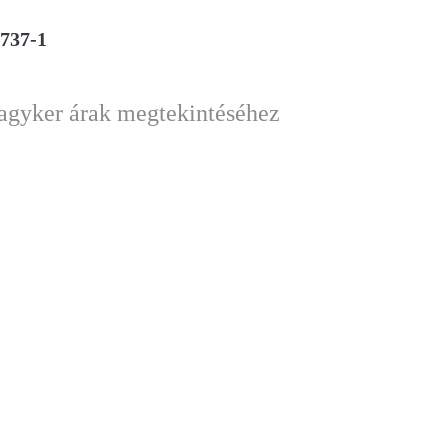
8737-1
nagyker árak megtekintéséhez