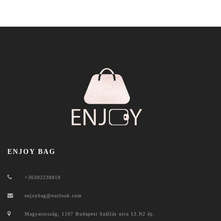
ENJOY BAG
+36302238819
enjoybag@outlook.com
Magyarország, 1107 Budapest Szállás utca 13.N2 ép.