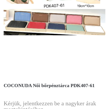
COCONUDA Női bőrpénztárca PDK407-61
Kérjük, jelentkezzen be a nagyker árak