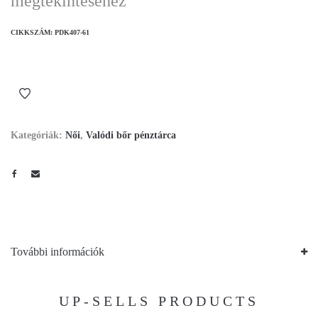
megtekintéséhez
CIKKSZÁM:
PDK407-61
Kategóriák:
Női
,
Valódi bőr pénztárca
További információk
UP-SELLS PRODUCTS