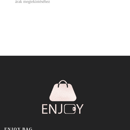
árak megtekintéséhez
ENJOY BAG