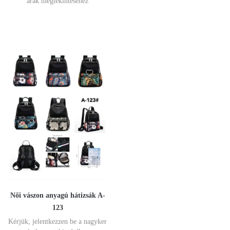
árak megtekintéséhez
Női vászon anyagú hátizsák A-
123
Kérjük, jelentkezzen be a nagyker