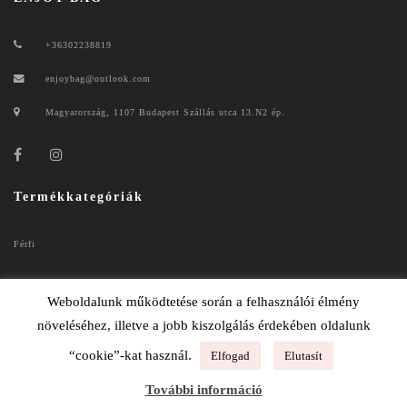
+36302238819
enjoybag@outlook.com
Magyarország, 1107 Budapest Szállás utca 13.N2 ép.
Termékkategóriák
Férfi
Női
Weboldalunk működtetése során a felhasználói élmény
növeléséhez, illetve a jobb kiszolgálás érdekében oldalunk
“cookie”-kat használ.
Elfogad
Elutasít
ENJOYBAG 2020
További információ
ADATKEZELÉSI TÁJÉKOZTATÓ