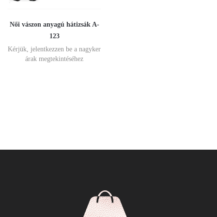
Női vászon anyagú hátizsák A-
123
Kérjük, jelentkezzen be a nagyker
árak megtekintéséhez