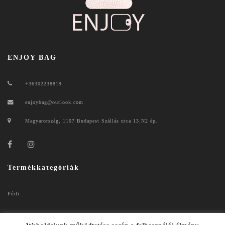
ENJOY BAG
+36302238819
enjoybag@outlook.com
Magyarország, 1107 Budapest Szállás utca 13.N2 ép.
Termékkategóriák
Férfi
Női