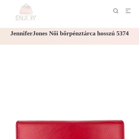
JenniferJones Női bőrpénztárca hosszú 5374