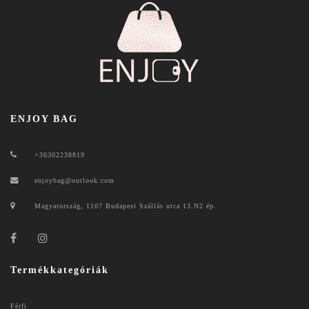
ENJOY BAG
+36302238819
enjoybag@outlook.com
Magyarország, 1107 Budapest Szállás utca 13.N2 ép.
Termékkategóriák
Férfi