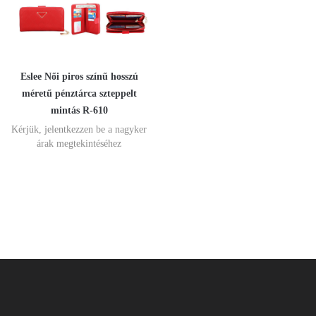
Eslee Női piros színű hosszú
méretű pénztárca szteppelt
mintás R-610
Kérjük, jelentkezzen be a nagyker
árak megtekintéséhez