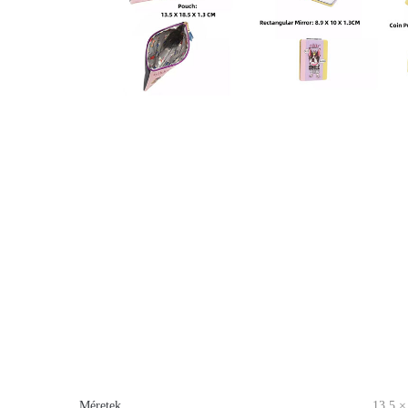
Méretek
13.5 ×