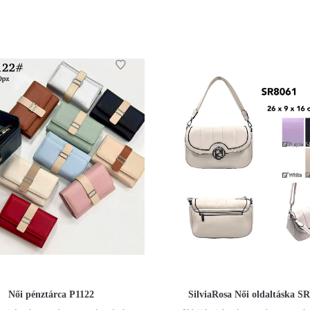
Női pénztárca P1122
SilviaRosa Női oldaltáska S