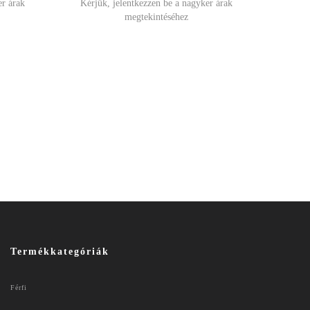
er árak
Kérjük, jelentkezzen be a nagyker árak
megtekintéséhez
Termékkategóriák
Férfi