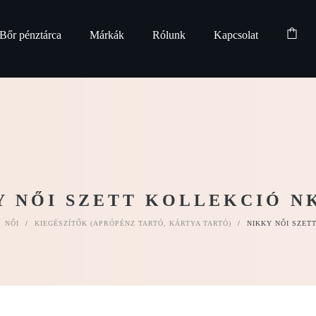
Bőr pénztárca
Márkák
Rólunk
Kapcsolat
Y NŐI SZETT KOLLEKCIÓ NK
NŐI
/
KIEGÉSZÍTŐK (APRÓPÉNZ TARTÓ, KÁRTYA TARTÓ)
/
NIKKY NŐI SZET