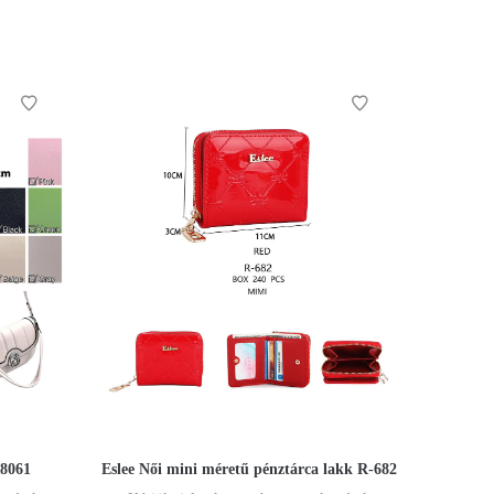
R8061
Eslee Női mini méretű pénztárca lakk R-682