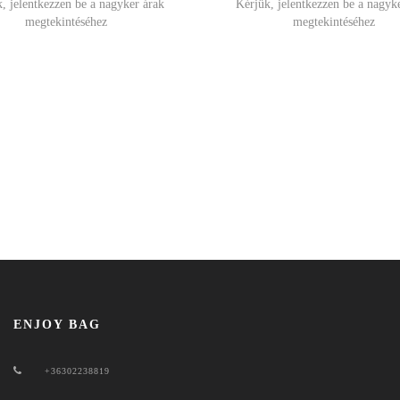
, jelentkezzen be a nagyker árak
Kérjük, jelentkezzen be a nagyk
megtekintéséhez
megtekintéséhez
ENJOY BAG
+36302238819