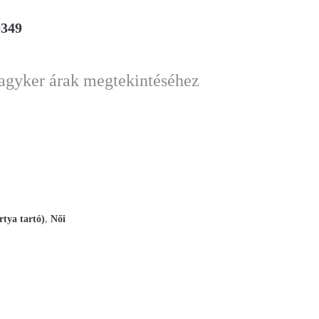
0349
nagyker árak megtekintéséhez
rtya tartó)
,
Női