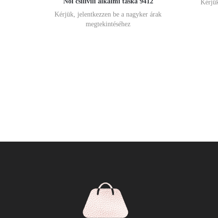
Női csilivili alkalmi táska 9412
Kérjük
Kérjük, jelentkezzen be a nagyker árak
megtekintéséhez