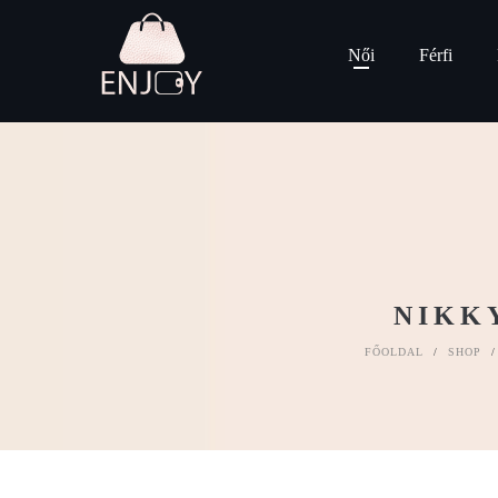
Női
Férfi
NIKK
FŐOLDAL
/
SHOP
/