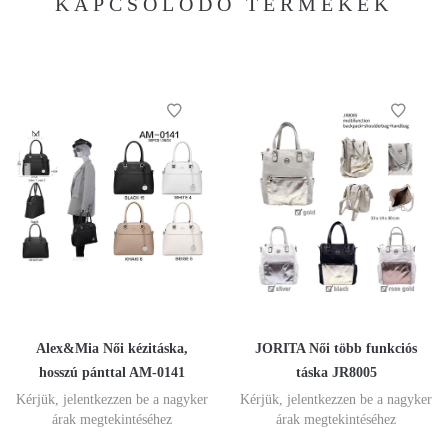
KAPCSOLÓDÓ TERMÉKEK
Alex&Mia Női kézitáska,
JORITA Női több funkciós
hosszú pánttal AM-0141
táska JR8005
Kérjük, jelentkezzen be a nagyker
Kérjük, jelentkezzen be a nagyker
árak megtekintéséhez
árak megtekintéséhez